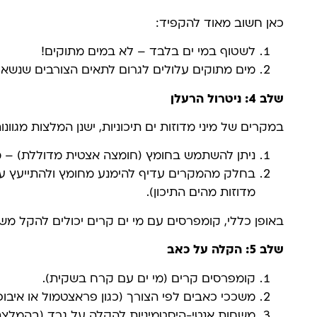
כאן חשוב מאוד להקפיד:
לשטוף במי ים בלבד – לא במים מתוקים!
מים מתוקים עלולים לגרום לתאים הצורבים שנשאר
שלב 4: ניטרול הרעלן
במקרים של מיני מדוזות ים תיכוניות, ישנן המלצות מגוונו
ניתן להשתמש בחומץ (חומצה אצטית מדוללת) – מת
בחלק מהמקרים עדיף להימנע מחומץ ולהתייעץ ע
מדוזות מהים התיכון).
באופן כללי, קומפרסים עם מי ים קרים יכולים להקל מש
שלב 5: הקלה על כאב
קומפרסים קרים (מי ים עם קרח בשקית).
משככי כאבים לפי הצורך (כגון פראצטמול או איבופר
משחות אנטי-היסטמיניות להקלה על גרד (בהמלצת