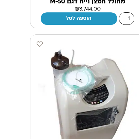
מחולל חמצן נייח דגם M-50
₪
3,744.00
הוספה לסל