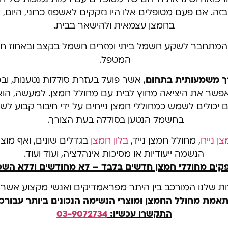
אם פעם מטופלים אלו היו נזקקים לאשפוז כרוני, היום,
בחמצן עצמאית ולהישאר בבית.
 המתחבר לשקע חשמל ביתי ומזרים חשמל בקצב ובאחוז חמ
המטפל.
רך משמעותית בתחום
, אשר פועל בעזרת סוללות נטענות, וב
פשר את היציאה מחוץ לבית עם מחולל חמצן. למעשה, הו
 יכולים לשמש כמחוללי חמצן נייחים על ידי חיבור קבוע ל
בחשמל הנטען בסוללה בעת הצורך.
ן נייח
, מחולל חמצן נייד,
בלון חמצן
בגדלים שונים, ואף מוצרי
הנשמה ייעודיות או מסיכות אינהלציה, ועוד ועוד.
קים מחוללי חמצן חדשים בלבד – לא מחודשים וללא השכ
רות שלנו המורכב בין היתר מפראמדיקים ואנשי מקצוע אשר 
אמת מחולל החמצן ומוצרי הנשימה הנכונים ביותר עבורכ
התקשרו עכשיו:
03-9072734