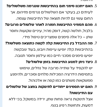
ודחופה.
האם ייתכנו סימני חום בהתייבשות שנגרמה משלשולים
?
לעיתים כן, בעיקר אם השלשולים נגרמים מזיהום. אך
החום עשוי גם להיות תוצאה של התייבשות עצמה.
מהם תסמיני התייבשות חמורה לאחר שלשולים מרובים
?
בלבול, חולשה קשה, דופק מהיר, עיניים שקועות וחוסר
שתן – כל אלה סימנים שמצריכים טיפול מידי.
מה ההבדל בין התייבשות קלה לקשה כתוצאה משלשול
?
בהתייבשות קלה יופיעו עייפות ויובש, בעוד שבקשה
יופיעו סימנים מסכני חיים כמו עילפון וחוסר תגובה.
כיצד ניתן למנוע התייבשות בזמן שלשולים
?
יש להקפיד על שתייה מרובה של נוזלים, שימוש
בתמיסות הידרציה המכילות מלחים וסוכרים, ולהימנע
ממשקאות משתנים כמו קפה או אלכוהול.
האם יש תסמינים ייחודיים לתינוקות במצב של שלשולים
עם התייבשות
?
אצל תינוקות נראה פחות שתן, ירידה במשקל, בכי ללא
דמעות, ותחושת רפיון בגוף.