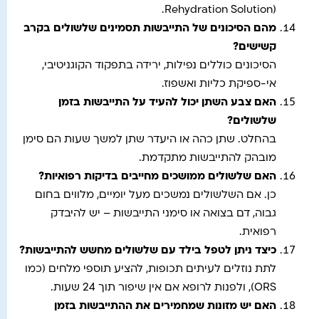
Rehydration Solution).
מהם הסיכונים של התייבשות תסמינים שלשולים בקרב
קשישים
?
הסיכונים כוללים נפילות, ירידה בתפקוד הקוגניטיבי,
אי-ספיקת כליות ואשפוז.
האם צבע השתן יכול להעיד על התייבשות בזמן
שלשולים
?
בהחלט. שתן כהה או היעדר שתן למשך שעות הם סימן
מובהק להתייבשות מתקדמת.
האם שלשולים ממושכים מחייבים בדיקות רפואיות
?
כן. אם השלשולים נמשכים מעל יומיים, מלווים בחום
גבוה, דם בצואה או סימני התייבשות – יש להיבדק
רפואית.
כיצד ניתן לטפל בילד עם שלשולים מחשש להתייבשות
?
לתת נוזלים לעיתים תכופות, להציע תוספי מלחים (כמו
ORS), ולפנות לרופא אם אין שיפור תוך 24 שעות.
האם יש מזונות שמחמירים את ההתייבשות בזמן