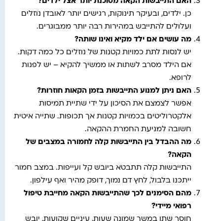
האם התייבשות הקאה מסוכנת יותר אצל ילדים
?
כן. ילדים, ובעיקר תינוקות, רגישים יותר לאובדן נוזלים
ועלולים להתייבש במהירות רבה יותר ממבוגרים.
מה עושים אם ילד מקיא ואינו שותה
?
יש לנסות לתת כמויות קטנות של נוזלים כל כמה דקות.
אם הילד מסרב לשתות או ממשיך להקיא – יש לפנות
לרופא.
האם ניתן למנוע התייבשות בזמן הקאות חוזרות
?
אפשר לצמצם את הסיכון על ידי שתיית תמיסות
אלקטרוליטים בכמויות קטנות אך תכופות. שתייה איטית
חשובה למניעת החמרת ההקאה.
מה ההבדל בין התייבשות קלה לחמורה במצבים של
הקאה
?
התייבשות קלה תתבטא ביובש קל ועייפות. במצב חמור
ייתכנו בלבול, לחץ דם נמוך, דופק מהיר ואף עילפון.
מהם הסימנים לכך שהתייבשות הקאה מחייבת טיפול
רפואי מיידי
?
חוסר שתן במשך שמונה שעות, עיניים שקועות, יובש