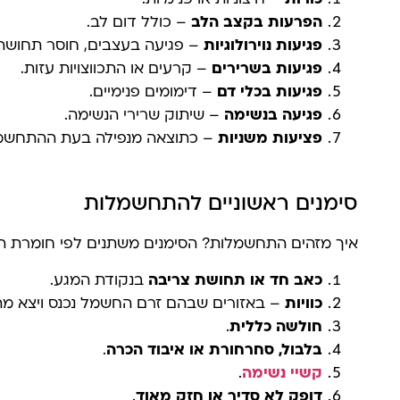
הפרעות בקצב הלב
– כולל דום לב.
פגיעות נוירולוגיות
– פגיעה בעצבים, חוסר תחושה 
פגיעות בשרירים
– קרעים או התכווצויות עזות.
פגיעות בכלי דם
– דימומים פנימיים.
פגיעה בנשימה
– שיתוק שרירי הנשימה.
פציעות משניות
– כתוצאה מנפילה בעת ההתחשמ
סימנים ראשוניים להתחשמלות
איך מזהים התחשמלות? הסימנים משתנים לפי חומרת ה
כאב חד או תחושת צריבה
בנקודת המגע.
כוויות
– באזורים שבהם זרם החשמל נכנס ויצא מהג
חולשה כללית
.
בלבול, סחרחורת או איבוד הכרה
.
קשיי נשימה
.
דופק לא סדיר או חזק מאוד
.