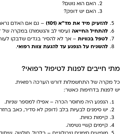
האם הוא נושם?
האם יש דופק?
להזעיק מיד את מד"א (101)
– גם אם האדם נראה ב
להתחיל החייאה
(עיסוי לב והנשמות) במקרה של ד
לטפל בכוויות
– אך לא להסיר בגדים שדבקו לעור.
להשגיח על הנפגע עד להגעת צוות רפואי
.
מתי חייבים לפנות לטיפול רפואי?
כל מקרה של התחשמלות דורש הערכה רפואית.
יש לפנות בדחיפות כאשר:
הנפגע היה מחוסר הכרה – אפילו למספר שניות.
יש סימנים לבעיות בלב (דופק לא סדיר, כאב בחזה)
קיימות כוויות.
קיימים קשיי נשימה.
מופיעים סימנים נוירולוגיים – בלבול, חולשה, שיתוק