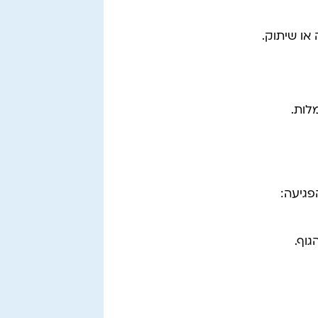
או שיתוק.
לות.
פגיעה:
וף.