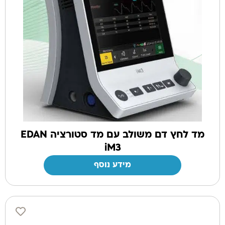
מד לחץ דם משולב עם מד סטורציה EDAN
iM3
מידע נוסף