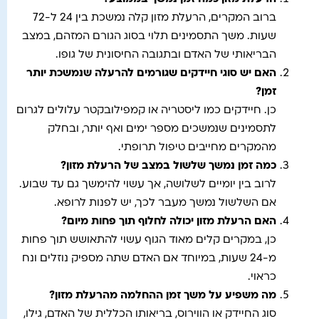
ברוב המקרים, הרעלת מזון קלה נמשכת בין 24 ל-72
שעות. משך התסמינים תלוי בסוג הגורם המזהם, במצב
הבריאותי של האדם ובתגובה החיסונית של גופו.
האם יש סוגי חיידקים שגורמים להרעלה שנמשכת יותר
זמן
?
כן. חיידקים כמו ליסטריה או קמפילובקטר עלולים לגרום
לתסמינים שנמשכים מספר ימים ואף יותר, ובחלק
מהמקרים מחייבים טיפול תרופתי.
כמה זמן נמשך שלשול במצב של הרעלת מזון
?
לרוב בין יומיים לשלושה, אך עשוי להימשך גם עד שבוע.
אם השלשול נמשך מעבר לכך, יש לפנות לרופא.
האם הרעלת מזון יכולה לחלוף תוך פחות מיום
?
כן, במקרים קלים מאוד הגוף עשוי להתאושש תוך פחות
מ-24 שעות, במיוחד אם האדם שתה מספיק נוזלים ונח
כראוי.
מה משפיע על משך זמן ההחלמה מהרעלת מזון
?
סוג החיידק או הווירוס, בריאותו הכללית של האדם, גילו,