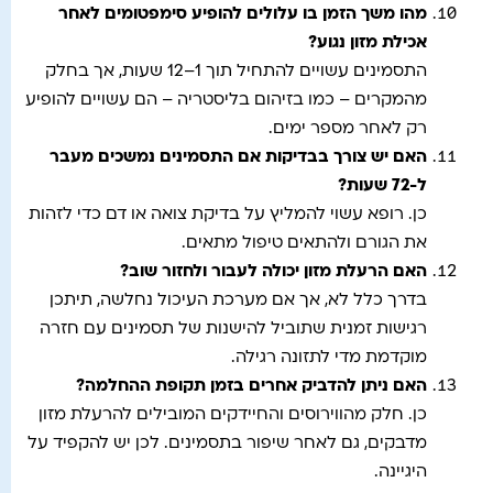
מהו משך הזמן בו עלולים להופיע סימפטומים לאחר
אכילת מזון נגוע
?
התסמינים עשויים להתחיל תוך 1–12 שעות, אך בחלק
מהמקרים – כמו בזיהום בליסטריה – הם עשויים להופיע
רק לאחר מספר ימים.
האם יש צורך בבדיקות אם התסמינים נמשכים מעבר
ל-72 שעות
?
כן. רופא עשוי להמליץ על בדיקת צואה או דם כדי לזהות
את הגורם ולהתאים טיפול מתאים.
האם הרעלת מזון יכולה לעבור ולחזור שוב
?
בדרך כלל לא, אך אם מערכת העיכול נחלשה, תיתכן
רגישות זמנית שתוביל להישנות של תסמינים עם חזרה
מוקדמת מדי לתזונה רגילה.
האם ניתן להדביק אחרים בזמן תקופת ההחלמה
?
כן. חלק מהווירוסים והחיידקים המובילים להרעלת מזון
מדבקים, גם לאחר שיפור בתסמינים. לכן יש להקפיד על
היגיינה.