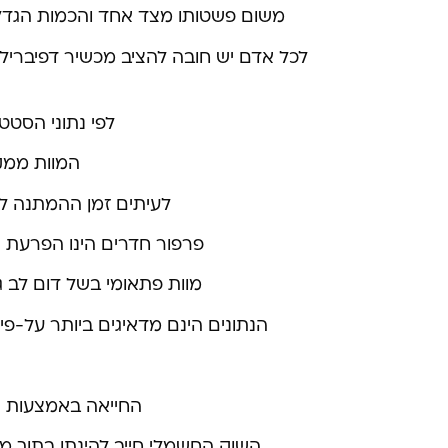
משום פשטותו מצד אחד והכמות הגדלה 
לכל אדם יש חובה להציב מכשיר דפיברילט
לפי נתוני הסטט
המוות ממקר
לעיתים זמן ההמתנה לכ
פרפור חדרים הינו הפרעת קצ
מוות פתאומי בשל דום לב גובה כ-1,000 קורבנות ליום ברחבי ארה"ב, וכ-30 חולים ליום
הנתונים הינם מדאיגים ביותר על-פי האיגוד הקרדי
החייאה באמצעות שו
השוק החשמלי חייב להינתן בתוך 