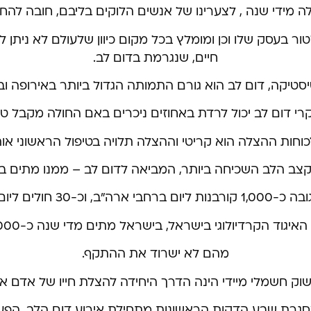
מידי שנה , לצערינו של אנשים הלוקים בליבם, חובה להח
ור בעסק שלו וכן ומומלץ בכל מקום כיוון שלעולם לא ניתן 
חיים, שנגרמת בדום לב.
יסטיקה, דום לב הוא גורם התמותה הגדול ביותר באירופה ו
י דום לב יכול לרדת באחוזים ניכרים באם החולה מקבל טיפו
וחות ההצלה הוא קריטי וההצלה תלויה בטיפול הראשוני אות
ב הלב השכיחה ביותר, המביאה לדום לב – ממנו מתים בכל יום 
 בארץ (נפש אחת בשעה).
ולוגי בישראל, בישראל מתים מדי שנה כ-8,000 אנשים מדום לב, כאשר 95 אחוז
מהם לא ישרוד את ההתקף.
ק חשמלי מיידי הינה הדרך היחידה להצלת חייו של אדם א
מסגרת שבע הדקות הראשונות מתחילת אירוע דום הלב. הפע