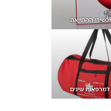
מכשירי ההחייאה
למרפאות שינים