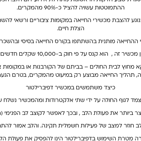
ההתמוטטות עשויה להציל כ-90% מהמקרים.
וגע להצבת מכשירי החייאה במקומות ציבוריים ורשאי ל
הצלת חיים.
 ההחייאה מותנית בהשתתפו בקורס החייאה בסיסי ובהשכרה
 חוק ב-10,000 שקלים חדשים ועד 30,000 שקלים בעבירה חוזרת.
א מחוץ לבית החולים – בביתם של הקורבנות או במקומות צ
, תהליך החייאה מבוצע רק במיעוט מהמקרים, בטרם הגעת 
כיצד משתמשים במכשיר דפיברילטור
מד לגוף החולה על ידי שתי אלקטרודות ומהמכשיר נשלח ש
ביותר את פעולת הלב , ובכך לאפשר לקוצב לב הפנימי (
ב חוזר למצב של פעילות חשמלית תקינה. והלב אמור להתחיל
 מטרת השימוש בדפיברילטור הינו להפסיק את פעולת הלב 