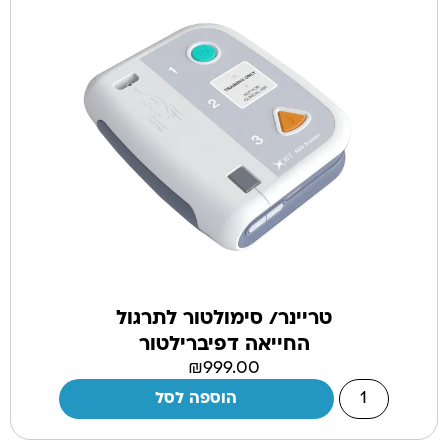
טריינר/ סימולטור לתרגול
החייאה דפיברילטור
₪
999.00
הוספה לסל