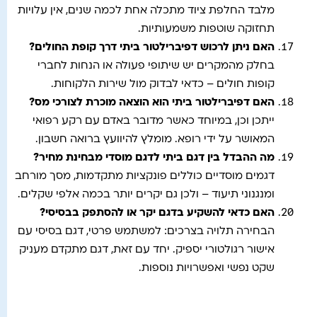
מלבד החלפת ציוד מתכלה אחת לכמה שנים, אין עלויות
תחזוקה שוטפות משמעותיות.
האם ניתן לרכוש דפיברילטור ביתי דרך קופת החולים
?
בחלק מהמקרים יש שיתופי פעולה או הנחות לחברי
קופות חולים – כדאי לבדוק מול שירות הלקוחות.
האם דפיברילטור ביתי הוא הוצאה מוכרת לצורכי מס
?
ייתכן וכן, במיוחד כאשר מדובר באדם עם רקע רפואי
המאושר על ידי רופא. מומלץ להיוועץ ברואה חשבון.
מה ההבדל בין דגם ביתי לדגם מוסדי מבחינת מחיר
?
דגמים מוסדיים כוללים פונקציות מתקדמות, מסך מורחב
ומנגנוני תיעוד – ולכן גם יקרים יותר בכמה אלפי שקלים.
האם כדאי להשקיע בדגם יקר או להסתפק בבסיסי
?
הבחירה תלויה בצרכים: למשתמש פרטי, דגם בסיסי עם
אישור רגולטורי יספיק. יחד עם זאת, דגם מתקדם מעניק
שקט נפשי ואפשרויות נוספות.