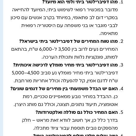
מהו דפיברילטור ביתי ולמי הוא מיועד
?
מדובר במכשיר רפואי לשימוש ביתי, המיועד להחייאה
במקרי דום לב פתאומי, במיוחד בקרב אנשים עם סיכון
לבבי מוגבר או בני משפחה עם היסטוריה רפואית
מתאימה.
מהו טווח המחירים של דפיברילטור ביתי בישראל
?
המחירים נעים לרוב בין 3,500 ל-6,000 ש"ח, בהתאם
למותג, פונקציות נלוות ותכולת הערכה.
מהו דפיברילטור ביתי מחיר מומלץ לרכישה איכותית
?
דפיברילטור ביתי מחיר מומלץ נע סביב 4,500–5,000
ש"ח לדגם אמין, קל להפעלה וכולל אחריות מורחבת.
האם יש הבדל משמעותי בין מחירים של דגמים שונים
?
כן. ההבדל במחיר נובע ממאפיינים טכניים, רמת
אוטומציה, תיעוד נתונים, תצוגה, וכולל גם מותג היצרן.
האם המחיר כולל גם סוללה ואלקטרודות
?
בדרך כלל כן, אך חשוב לוודא זאת מראש – חלק
מהספקים גובים תוספת עבור ציוד מתכלה.