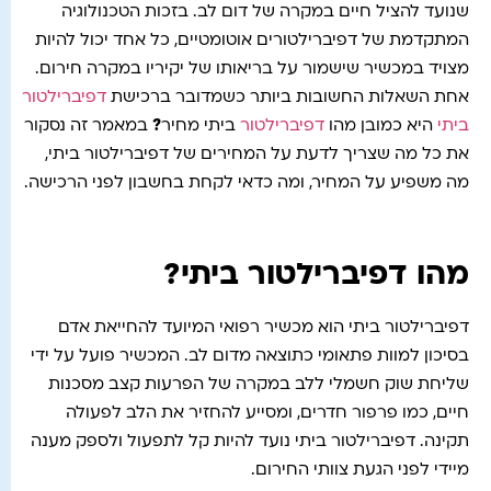
שנועד להציל חיים במקרה של דום לב. בזכות הטכנולוגיה
המתקדמת של דפיברילטורים אוטומטיים, כל אחד יכול להיות
מצויד במכשיר שישמור על בריאותו של יקיריו במקרה חירום.
אחת השאלות החשובות ביותר כשמדובר ברכישת
דפיברילטור
ביתי
היא כמובן מהו
דפיברילטור
ביתי מחיר
?
במאמר זה נסקור
את כל מה שצריך לדעת על המחירים של דפיברילטור ביתי,
מה משפיע על המחיר, ומה כדאי לקחת בחשבון לפני הרכישה.
מהו דפיברילטור ביתי?
דפיברילטור ביתי הוא מכשיר רפואי המיועד להחייאת אדם
בסיכון למוות פתאומי כתוצאה מדום לב. המכשיר פועל על ידי
שליחת שוק חשמלי ללב במקרה של הפרעות קצב מסכנות
חיים, כמו פרפור חדרים, ומסייע להחזיר את הלב לפעולה
תקינה. דפיברילטור ביתי נועד להיות קל לתפעול ולספק מענה
מיידי לפני הגעת צוותי החירום.