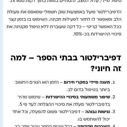
טיפול מיידי, עלול המצב להסתיים במוות בתוך דקות ספורות.
הדפיברילטור פועל באמצעות שוק חשמלי שמאפס את פעולת
הלב ומאפשר לו לחזור לפעילות תקינה. השימוש בו בזמן קצר
ככל האפשר קריטי – כל דקה שעוברת ללא טיפול מקטינה את
סיכויי ההישרדות בכ-10%.
דפיברילטור בבתי הספר – למה
זה חיוני?
מענה מיידי במקרי חירום
– הזמן הוא הגורם החשוב
ביותר בטיפול בדום לב.
שיפור משמעותי בסיכויי ההישרדות
– שימוש מהיר
בדפיברילטור מעלה את סיכויי ההצלחה לעד פי 5.
נגישות גבוהה
– דפיברילטור פשוט להפעלה, וכל אחד
יכול להשתמש בו.
היערכות מקדימה
– ככל שבית הספר ערוך יותר, כך