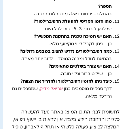
הספר
?
בהחלט – יוזמות כאלה מתקבלות בברכה.
מהו הזמן הקריטי להפעלת הדפיברילטור
?
יש לפעול בתוך 3–5 דקות לכל היותר.
האם יש תמיכה טכנית בהתקנת המכשיר
?
כן – ניתן לקבל ליווי מקצועי מלא.
כמה דפיברילטורים נדרש להציב במבנים גדולים
?
בהתאם לגודל ומבנה המוסד – לרוב יותר מאחד.
האם יש צורך בשלטים מתאימים
?
כן – שילוט ברור וגלוי חובה.
כיצד ניתן להזמין דפיברילטור ולהדריך את הצוות?
דרך ספקים מוסמכים כגון
אריאל מדיק
, שמספקים גם
הדרכה מלאה.
לתשומת לבך: התוכן המוצג באתר נועד להעשרה
כללית והרחבת הידע בלבד. אין לראות בו ייעוץ רפואי,
המלצה לביצוע פעולה כלשהי או תחליף לאבחון, טיפול