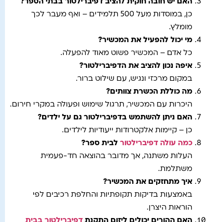
האם יש חובה חוקית להציב דפיברילטור בבתי הספר
?
כן, במוסדות מעל 500 תלמידים – ואף מעבר לכך
מומלץ.
מי יכול להפעיל את המכשיר
?
כל אדם – המכשיר פשוט מאוד להפעלה.
איפה נכון להציב את הדפיברילטור
?
במקום מרכזי ונגיש, עם שילוט ברור.
מה כוללת הכשרת צוותים
?
היכרות עם המכשיר, תרגול שימוש ופעולה במקרי חירום.
האם ניתן להשתמש בדפיברילטור גם על ילדים
?
כן – קיימות אלקטרודות ייעודיות לילדים.
כמה עולה דפיברילטור
לבית ספר
?
העלות משתנה, אך מדובר בהוצאה חד-פעמית
משתלמת.
איך מתחזקים את המכשיר
?
באמצעות בדיקות תקופתיות והחלפת רכיבים לפי
הוראות היצרן.
האם ההורים יכולים ליזום התקנת
דפיברילטור בבית