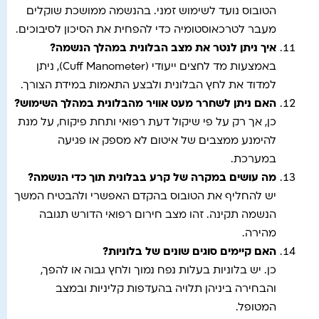
הטובוס נועד לשימוש זמני. בהנשמה ממושכת שוקלים
מעבר לטרכאוסטומיה כדי להפחית את הסיכון לסיבוכים.
איך ניתן לנטר את מצב הבלונית במהלך הנשמה
?
באמצעות מד לחצים ייעודי (Cuff Manometer), ניתן
למדוד את לחץ הבלונית ולבצע התאמות במידת הצורך.
האם ניתן לשחרר מעט אוויר מהבלונית במהלך השימוש
?
כן, אך רק על פי שיקול דעת רפואי ותחת פיקוח, על מנת
להימנע ממצבים של איטום לא מספק או פגיעה
במערכת.
מה עושים במקרה של קרע בבלונית תוך כדי הנשמה
?
יש להחליף את הטובוס בהקדם האפשרי ולהבטיח המשך
הנשמה תקינה. זהו מצב חירום רפואי הדורש תגובה
מהירה.
האם קיימים סוגים שונים של בלוניות
?
כן. יש בלוניות בעלות נפח נמוך ולחץ גבוה או להפך,
והבחירה ביניהן תלויה בהעדפות קליניות ובמצב
המטופל.