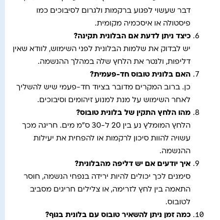
דבר שעשוי לפגוע ברקמות ולגרום לסיבוכים כמו
פיסטולה או איסכמיה מקומית.
כיצד ניתן לדעת אם הבלונית תקינה
?
יש לבדוק את שלמות הבלונית לפני השימוש, לוודא שאין
דליפות, ולנטר את הלחץ שלה במהלך ההנשמה.
האם בלונית טובוס חד-פעמית
?
כן. ברוב המקרים מדובר בציוד חד-פעמי שיש להשליך
לאחר השימוש על מנת למנוע זיהומים וסיבוכים.
מהו הלחץ התקין של בלונית טובוס
?
הלחץ המומלץ נע בין 20 ל-30 ס"מ מים. חריגה מכך
עשויה להוות סיכון לרקמות או להפחית את יעילות
ההנשמה.
איך יודעים אם יש דליפה מהבלונית?
סימנים לכך יכולים להיות ירידה בנפחי הנשמה, חוסר
התאמה בין לחץ לזרימה, או צלילים חריגים מסביב
לטובוס.
כמה זמן ניתן להשאיר טובוס עם בלונית בגוף
?