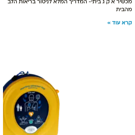
מכשיר א ק ג ביתי- המדריך המלא לניטור בריאות הלב
מהבית
קרא עוד »