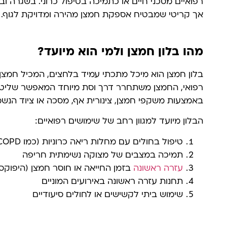
רפואיים מסכני חיים או כתמיכה בטיפול כרוני. בשגרה 
אך קריטי שמבטיח אספקת חמצן מהירה ומדויקת לגוף.
מהו בלון חמצן ולמי הוא מיועד?
בלון חמצן הוא מיכל מתכתי עמיד בלחצים, המכיל חמצן 
רפואי, החמצן משתחרר דרך וסת מיוחד המאפשר שליט
באמצעות משקפי חמצן, צינורית אף, מסכה או ציוד הנשמ
הבלון מיועד למגוון רחב של שימושים רפואיים:
טיפול בחולים עם מחלות ריאה כרוניות (כמו COPD, אסטמה)
תמיכה במצבים של מצוקה נשימתית חריפה
עזרה ראשונה
בזמן החייאה או חוסר חמצן (היפוקסי
תחנות עזרה ראשונה באירועים המוניים
שימוש ביתי לקשישים או לחולים סיעודיים