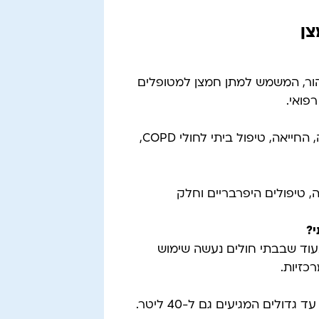
צן
טהור, המשמש למתן חמצן למטופלים
פואי.
השימוש נפוץ במקרים של קוצר נשימה, דום נשימה, החייאה, טיפול ביתי לחולי COPD,
, טיפולים היפרבריים וחלק
י?
 בעוד שבבתי חולים נעשה שימוש
כזיות.
קיימים בלונים קטנים בנפח של 1–5 ליטר, ובינוניים עד גדולים המגיעים גם ל-40 ליטר.