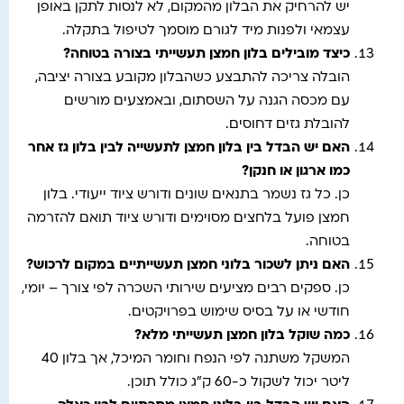
יש להרחיק את הבלון מהמקום, לא לנסות לתקן באופן
עצמאי ולפנות מיד לגורם מוסמך לטיפול בתקלה.
כיצד מובילים בלון חמצן תעשייתי בצורה בטוחה
?
הובלה צריכה להתבצע כשהבלון מקובע בצורה יציבה,
עם מכסה הגנה על השסתום, ובאמצעים מורשים
להובלת גזים דחוסים.
האם יש הבדל בין בלון חמצן לתעשייה לבין בלון גז אחר
כמו ארגון או חנקן
?
כן. כל גז נשמר בתנאים שונים ודורש ציוד ייעודי. בלון
חמצן פועל בלחצים מסוימים ודורש ציוד תואם להזרמה
בטוחה.
האם ניתן לשכור בלוני חמצן תעשייתיים במקום לרכוש
?
כן. ספקים רבים מציעים שירותי השכרה לפי צורך – יומי,
חודשי או על בסיס שימוש בפרויקטים.
כמה שוקל בלון חמצן תעשייתי מלא
?
המשקל משתנה לפי הנפח וחומר המיכל, אך בלון 40
ליטר יכול לשקול כ-60 ק"ג כולל תוכן.