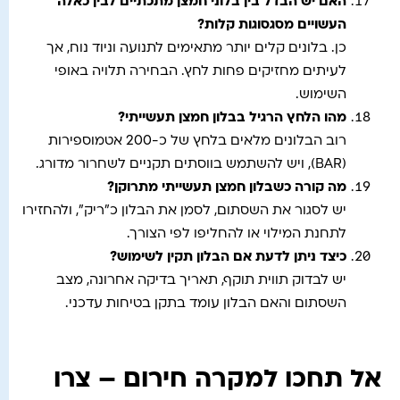
האם יש הבדל בין בלוני חמצן מתכתיים לבין כאלה
העשויים מסגסוגות קלות
?
כן. בלונים קלים יותר מתאימים לתנועה וניוד נוח, אך
לעיתים מחזיקים פחות לחץ. הבחירה תלויה באופי
השימוש.
מהו הלחץ הרגיל בבלון חמצן תעשייתי
?
רוב הבלונים מלאים בלחץ של כ-200 אטמוספירות
(BAR), ויש להשתמש בווסתים תקניים לשחרור מדורג.
מה קורה כשבלון חמצן תעשייתי מתרוקן
?
יש לסגור את השסתום, לסמן את הבלון כ"ריק", ולהחזירו
לתחנת המילוי או להחליפו לפי הצורך.
כיצד ניתן לדעת אם הבלון תקין לשימוש
?
יש לבדוק תווית תוקף, תאריך בדיקה אחרונה, מצב
השסתום והאם הבלון עומד בתקן בטיחות עדכני.
אל תחכו למקרה חירום – צרו