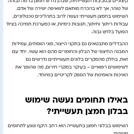
קיצוניים ובסביבות תעשייתיות, שבהן נדרש חמצן ברמה גבוהה
של טוהר, אך לא בהכרח מותאם לשאיפה ישירה של אדם.
השימוש בחמצן תעשייתי נעשה לרוב בתהליכים טכנולוגיים,
עבודות ריתוך וחיתוך, תגובות כימיות, או כמערכת תמיכה בציוד
הפועל בלחץ גבוה.
ההבדלים מתבטאים גם בתקני הייצור, סוגי הווסתים, עמידות
המבנה החיצוני של הבלון והחומרים מהם הוא עשוי. יחד עם
זאת, בחלק מהמקרים בלונים תעשייתיים נדרשים גם
לשימושים רפואיים – בעיקר במקרי חירום, מה שהופך את
האיכות והאמינות של הספק לקריטיים במיוחד.
באילו תחומים נעשה שימוש
בבלון חמצן תעשייתי?
השימוש בבלוני חמצן בתעשייה הוא רחב היקף ונוגע לתחומים
מגוונים: