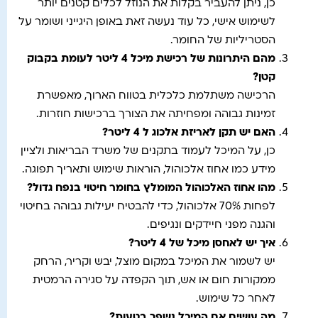
כן, ניתן להעביר בקלות את הנוזל לכלים קטנים יותר
לשימוש אישי, כל עוד נעשה זאת באופן היגייני ושומר על
הסטריליות של החומר.
מהם היתרונות של רכישת מיכל 4 ליטר לעומת בקבוק
קטן
?
הרכישה משתלמת כלכלית בטווח הארוך, מאפשרת
זמינות גבוהה ומפחיתה את הצורך ברכישות חוזרות.
האם יש תקן לאריזת אלכוג ל 4 ליטר
?
כן, על המיכל לעמוד בתקנים של משרד הבריאות ולציין
מידע כמו אחוז אלכוהול, הוראות שימוש ותאריך תפוגה.
מהו אחוז האלכוהול המומלץ בחומר חיטוי בנפח גדול
?
לפחות 70% אלכוהול, כדי להבטיח יעילות גבוהה בחיטוי
והגנה מפני חיידקים ונגיפים.
איך יש לאחסן מיכל של 4 ליטר
?
יש לשמור את המיכל במקום מוצל, יבש וקריר, הרחק
ממקורות חום או אש, תוך הקפדה על סגירה הרמטית
לאחר כל שימוש.
מה עושים אם המיכל נשפך בטעות
?