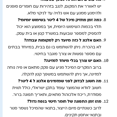
יש לאוורר את המקום, לנגב בזהירות עם חומרים סופגים
ולהימנע ממגע עם אש גלויה עד לניקוי מלא.
כמה זמן מחזיק מיכל של 4 ליטר בשימוש יומיומי
?
תלוי בכמות השימוש היומית, אך בממוצע הוא יכול
להספיק למספר שבועות במשרד קטן או בית עסק.
האם אלכוג ל כזה מיועד רק למקומות עבודה
?
לא בהכרח. ניתן להשתמש בו גם בבית, במיוחד בבתים
עם מספר נפשות או צורך מוגבר בחיטוי.
האם יש צורך בכלי מיוחד למזיגה
?
ברוב המקרים המיכל מגיע עם פקק מתאם או פיה נוחה
למזיגה, אך ניתן להשתמש במשפך קטן להקלה.
מה חשוב לבדוק לפני שמזמינים אלכוג ל 4 ליטר
?
חשוב לוודא שהמוצר עומד בתקן ישראלי, כולל תווית
מסודרת, ריכוז אלכוהול מתאים, ותאריך תפוגה ברור.
מהו זמן התפוגה של חומר חיטוי בנפח גדול
?
לרוב כשנתיים מיום הייצור, בתנאי שהמיכל נשמר סגור
ובתנאי אחסון תקינים.