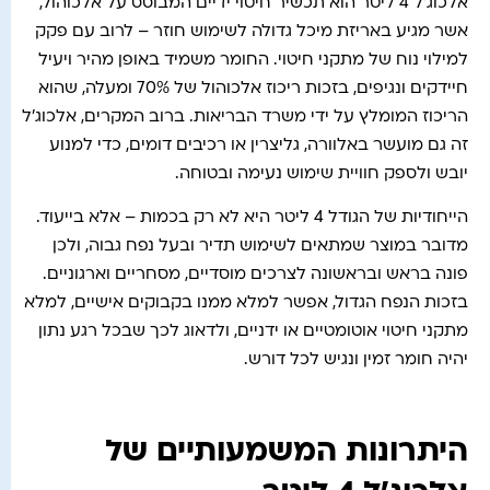
אלכוג'ל 4 ליטר הוא תכשיר חיטוי ידיים המבוסס על אלכוהול,
אשר מגיע באריזת מיכל גדולה לשימוש חוזר – לרוב עם פקק
למילוי נוח של מתקני חיטוי. החומר משמיד באופן מהיר ויעיל
חיידקים ונגיפים, בזכות ריכוז אלכוהול של 70% ומעלה, שהוא
הריכוז המומלץ על ידי משרד הבריאות. ברוב המקרים, אלכוג'ל
זה גם מועשר באלוורה, גליצרין או רכיבים דומים, כדי למנוע
יובש ולספק חוויית שימוש נעימה ובטוחה.
הייחודיות של הגודל 4 ליטר היא לא רק בכמות – אלא בייעוד.
מדובר במוצר שמתאים לשימוש תדיר ובעל נפח גבוה, ולכן
פונה בראש ובראשונה לצרכים מוסדיים, מסחריים וארגוניים.
בזכות הנפח הגדול, אפשר למלא ממנו בקבוקים אישיים, למלא
מתקני חיטוי אוטומטיים או ידניים, ולדאוג לכך שבכל רגע נתון
יהיה חומר זמין ונגיש לכל דורש.
היתרונות המשמעותיים של