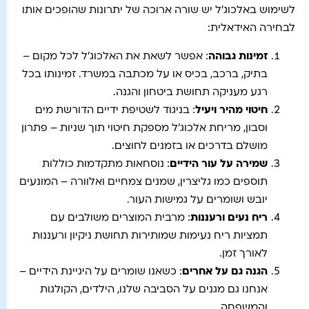
לשימוש באלכוג'ל יש שורה ארוכה של יתרונות שהופכים אותו
לבחירה האידאלית:
זמינות גבוהה
: אפשר לשאת את האלכוג'ל לכל מקום –
בתיק, ברכב, בכיס או על מכתבה במשרד. זמינותו בכל
רגע מעניקה תחושת ביטחון והגנה.
חיטוי מהיר ויעיל
: בניגוד לשטיפת ידיים הדורשת מים
וסבון, מריחת אלכוג'ל מספקת חיטוי תוך שניות – פתרון
מושלם בדרכים או בזמנים לחוצים.
שמירה על עור הידיים
: נוסחאות מתקדמות כוללות
תוספים כמו גליצרין, שמנים צמחיים ואלוורה – המונעים
יובש ושומרים על גמישות העור.
ריח נעים ורעננות
: מרבית המוצרים משולבים עם
תמציות ריח נעימות שמותירות תחושת ניקיון ורעננות
לאורך זמן.
הגנה גם על אחרים
: כשאנו שומרים על היגיינת הידיים –
אנחנו גם מגנים על הסביבה שלנו, הילדים, הקולגות
והמשפחה.