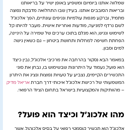
שמלווה אותנו ביומיום ומשפיע באופן ישיר על בריאותנו
ובריאות הסובבים אותנו. בעידן שבו התחלואה מדבקת נפוצה
מתמיד, וברקע מגפות עולמיות ונגיפים עונתיים, הפך אלכוג'ל
לשם נרדף למניעה, מודעות ואחריות אישית. מעבר להיותו קל
לשימוש ונגיש, הוא מגלם בתוכו ערכים של שמירה על היגיינה,
הפחתת חשיפה למחלות ותחושת ביטחון – גם כשאין גישה
למים וסבון.
במאמר הבא נסקור בהרחבה את מרכיבי אלכוג'ל, נבין כיצד
הוא פועל, נעמוד על היתרונות שבשימוש בו, נבחן את סוגי
התכשירים הקיימים, נצביע על טעויות נפוצות ונציג את היתרון
המשמעותי של רכישת אלכוג'ל איכותי דרך חברת
אריאל מדיק
– מהוותיקות והמקצועיות בישראל בתחום הציוד הרפואי.
מהו אלכוג'ל וכיצד הוא פועל?
אלכוג'ל הוא תכשיר קוסמטי רפואי על בסיס אלכוהול, אשר