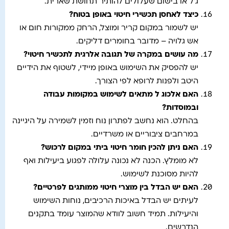
ג’ל או בישום שעלולים להותיר תחושת שארית.
כיצד לאחסן תכשירי חיטוי באופן בטוח
?
יש לשמור במקום קריר ומוצל, הרחק ממקורות חום או
אש גלויה – מדובר בחומרים דליקים.
מה עושים במקרה של תגובה אלרגית לתכשיר חיטוי
?
יש להפסיק את השימוש באופן מיידי, לשטוף את הידיים
היטב ולפנות לרופא לפי הצורך.
האם אלכוג ל מתאים לשימוש במקומות עבודה
ובמוסדות
?
בהחלט. הוא נחשב לפתרון נוח וזמין לשמירה על היגיינה
במרחבים ציבוריים או משרדיים.
האם ניתן להכין חומר חיטוי ביתי במקום לרכוש
?
לא מומלץ. הכנה לא נכונה עלולה לפגוע ביעילות ואף
להיות מסוכנת לשימוש.
האם יש הבדל בין מוצרי חיטוי ממותגים לפרטיים
?
לעיתים יש הבדל באיכות הרכיבים, נוחות השימוש
והיעילות. תמיד חשוב לוודא שהמוצר עומד בתקנים
הנדרשים.