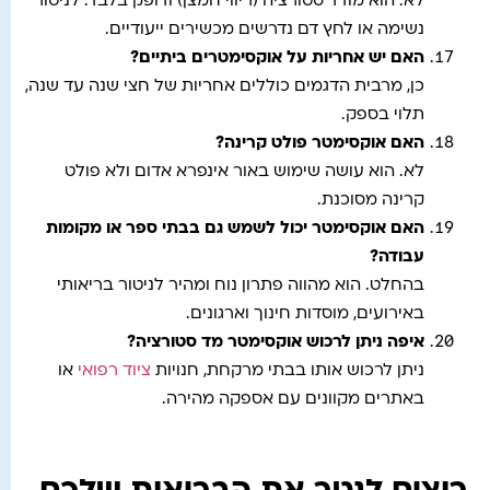
לא. הוא מודד סטורציה (ריווי חמצן) ודופק בלבד. לניטור
נשימה או לחץ דם נדרשים מכשירים ייעודיים.
האם יש אחריות על אוקסימטרים ביתיים
?
כן, מרבית הדגמים כוללים אחריות של חצי שנה עד שנה,
תלוי בספק.
האם אוקסימטר פולט קרינה
?
לא. הוא עושה שימוש באור אינפרא אדום ולא פולט
קרינה מסוכנת.
האם אוקסימטר יכול לשמש גם בבתי ספר או מקומות
עבודה
?
בהחלט. הוא מהווה פתרון נוח ומהיר לניטור בריאותי
באירועים, מוסדות חינוך וארגונים.
איפה ניתן לרכוש אוקסימטר מד סטורציה
?
ניתן לרכוש אותו בבתי מרקחת, חנויות
ציוד רפואי
או
באתרים מקוונים עם אספקה מהירה.