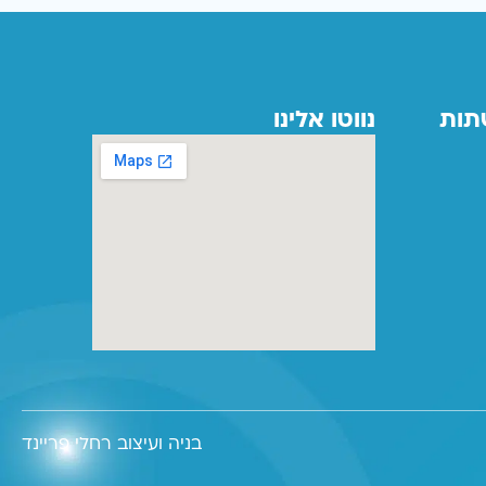
תות
נווטו אלינו
בניה ועיצוב רחלי פריינד