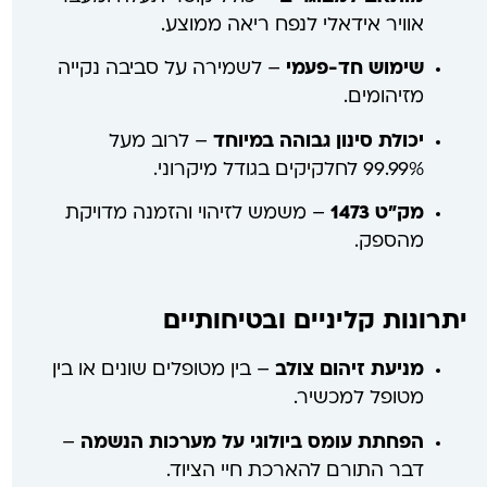
אוויר אידאלי לנפח ריאה ממוצע.
שימוש חד-פעמי
– לשמירה על סביבה נקייה
מזיהומים.
יכולת סינון גבוהה במיוחד
– לרוב מעל
99.99% לחלקיקים בגודל מיקרוני.
מק"ט 1473
– משמש לזיהוי והזמנה מדויקת
מהספק.
יתרונות קליניים ובטיחותיים
מניעת זיהום צולב
– בין מטופלים שונים או בין
מטופל למכשיר.
הפחתת עומס ביולוגי על מערכות הנשמה
–
דבר התורם להארכת חיי הציוד.