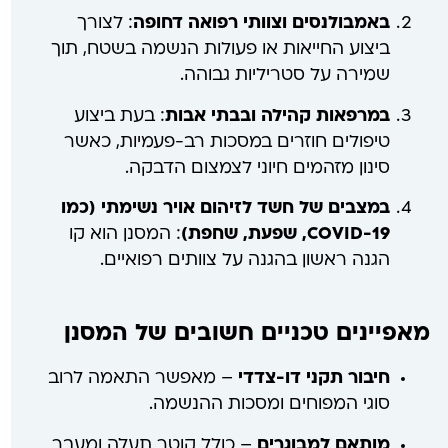
באמבולנסים וצוותי רפואה דחופה
: לצורך
ביצוע החייאות או פעולות הנשמה בשטח, תוך
שמירה על סטריליות גבוהה.
במרפאות קהילה ובבתי אבות
: בעת ביצוע
טיפולים חוזרים במסכות רב-פעמיות, כאשר
סינון מזהמים חיוני לצמצום הדבקה.
במצבים של חשד לזיהום אויר נשימתי (כמו
COVID-19, שפעת, שחפת)
: המסנן הוא קו
הגנה ראשון בהגנה על צוותים רפואיים.
מאפיינים טכניים חשובים של המסנן
חיבור תקני דו-צדדי
– מאפשר התאמה לרוב
סוגי המפוחים ומסכות ההנשמה.
מותאם למבוגרים
– כולל קוטר תעלה ומעבר